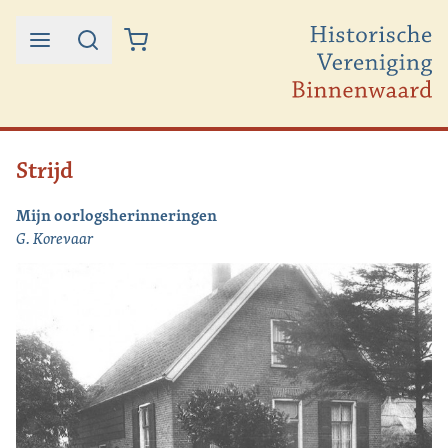
Ga naar de inhoud
Strijd
Mijn oorlogsherinneringen
G. Korevaar