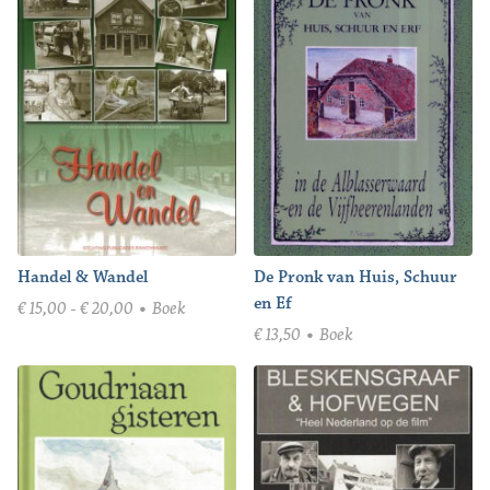
€ 9,95
Handel & Wandel
De Pronk van Huis, Schuur
en Ef
Prijsklasse:
€
15,00
-
€
20,00
Boek
€ 15,00
€
13,50
Boek
tot
€ 20,00