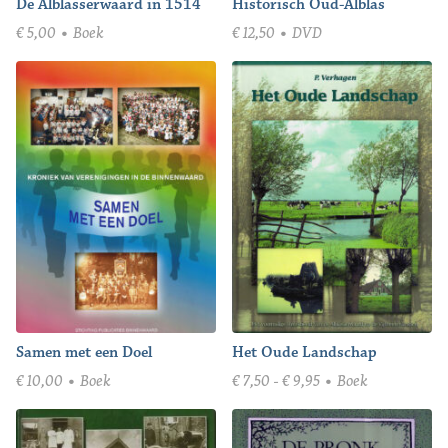
De Alblasserwaard in 1514
Historisch Oud-Alblas
€
5,00
Boek
€
12,50
DVD
Samen met een Doel
Het Oude Landschap
Prijsklasse:
€
10,00
Boek
€
7,50
-
€
9,95
Boek
€ 7,50
tot