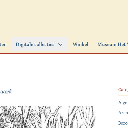
iten
Digitale collecties
Winkel
Museum Het 
Cate
waard
Alg
Arch
Bero