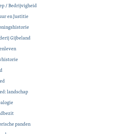
ep / Bedrijvigheid
ur en Justitie
ningshistorie
derij Gijbeland
enleven
historie
d
ed
ed: landschap
alogie
dbezit
orische panden