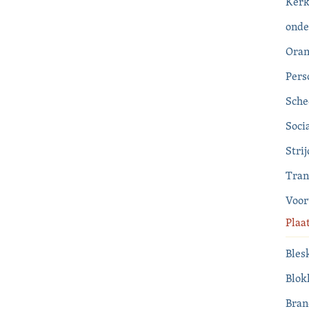
Ker
onde
Oran
Pers
Sche
Soci
Strij
Tran
Voo
Plaa
Bles
Blok
Bran