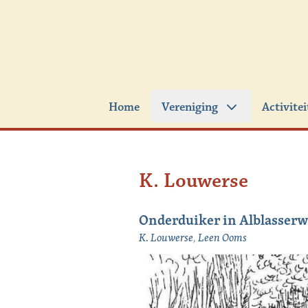
Ga naar de inhoud
Home
Vereniging
Activite
K. Louwerse
Onderduiker in Alblasser
K. Louwerse
,
Leen Ooms