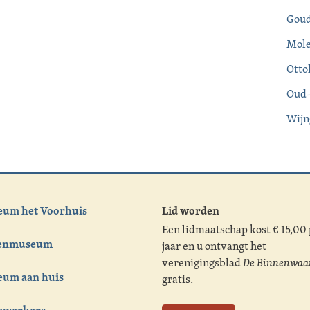
Goud
Mole
Otto
Oud-
Wijn
um het Voorhuis
Lid worden
Een lidmaatschap kost € 15,00
tenmuseum
jaar en u ontvangt het
verenigingsblad
De Binnenwaa
um aan huis
gratis.
ewerkers