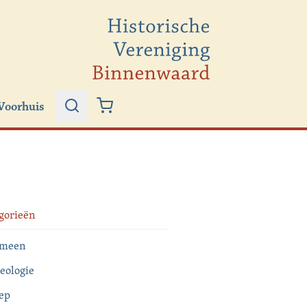
Voorhuis
Zoeken
Winkelwagen
gorieën
emeen
eologie
ep