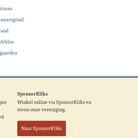
riaan
naarsgraaf
land
Alblas
gaarden
SponsorKliks
 per
Winkel online via SponsorKliks en
steun onze vereniging.
rd
Naar SponsorKliks