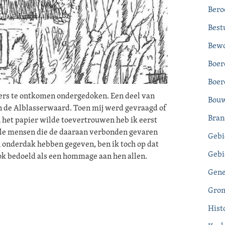
Bero
Bestu
Bewo
Boer
Boer
sers te ontkomen ondergedoken. Een deel van
Bouw
in de Alblasserwaard. Toen mij werd gevraagd of
Bran
an het papier wilde toevertrouwen heb ik eerst
ele mensen die de daaraan verbonden gevaren
Gebi
n onderdak hebben gegeven, ben ik toch op dat
Gebi
ook bedoeld als een hommage aan hen allen.
Gene
Gron
Hist