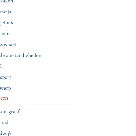
kzaken
rwijs
jehuis
onen
epvaart
ale omstandigheden
d
sport
rwerp
tsen
kensgraaf
land
dwijk