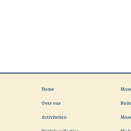
Home
Muse
Over ons
Bui
Activiteiten
Muse
Digitale collecties
Med