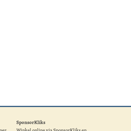
SponsorKliks
 per
Winkel online via SponsorKliks en