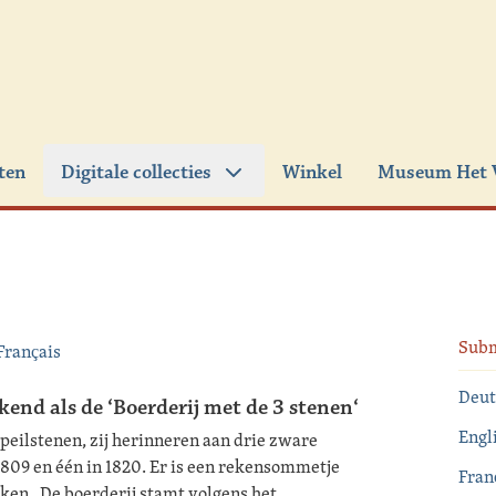
iten
Digitale collecties
Winkel
Museum Het 
Sub
Français
Deut
end als de ‘Boerderij met de 3 stenen
‘
Engl
peilstenen, zij herinneren aan drie zware
1809 en één in 1820. Er is een rekensommetje
Fran
ken. De boerderij stamt volgens het