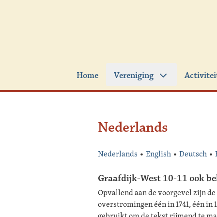
Ga naar de inhoud
Home
Vereniging
Activite
Nederlands
Nederlands
•
English
•
Deutsch
•
Graafdijk-West 10-11 ook bek
Opvallend aan de voorgevel zijn de 
overstromingen één in 1741, één in 
gebruikt om de tekst rijmend te ma