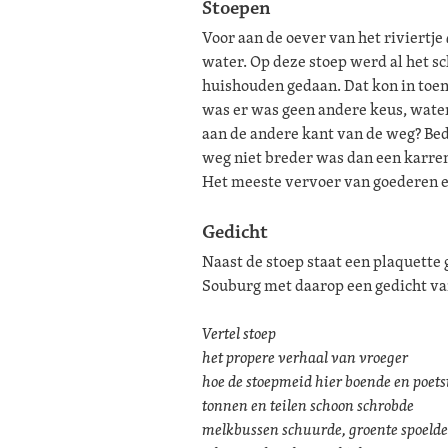
Stoepen
Voor aan de oever van het riviertje
water. Op deze stoep werd al het s
huishouden gedaan. Dat kon in toe
was er was geen andere keus, water
aan de andere kant van de weg? Bed
weg niet breder was dan een karren
Het meeste vervoer van goederen e
Gedicht
Naast de stoep staat een plaquette
Souburg met daarop een gedicht van
Vertel stoep
het propere verhaal van vroeger
hoe de stoepmeid hier boende en poets
tonnen en teilen schoon schrobde
melkbussen schuurde, groente spoeld