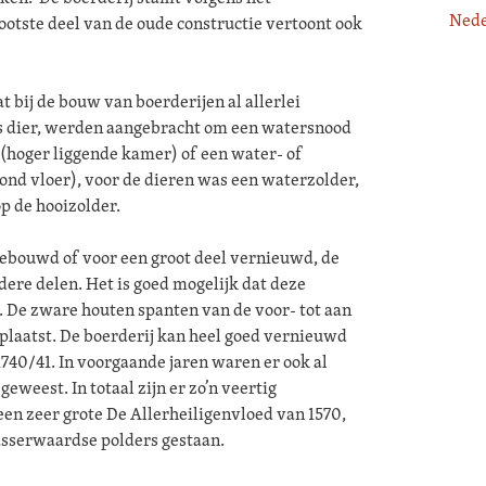
Nede
rootste deel van de oude constructie vertoont ook
 bij de bouw van boerderijen al allerlei
s dier, werden aangebracht om een watersnood
(hoger liggende kamer) of een water- of
d vloer), voor de dieren was een waterzolder,
op de hooizolder.
 gebouwd of voor een groot deel vernieuwd, de
dere delen. Het is goed mogelijk dat deze
. De zware houten spanten van de voor- tot aan
eplaatst. De boerderij kan heel goed vernieuwd
740/41. In voorgaande jaren waren er ook al
weest. In totaal zijn er zo’n veertig
n zeer grote De Allerheiligenvloed van 1570,
basserwaardse polders gestaan.