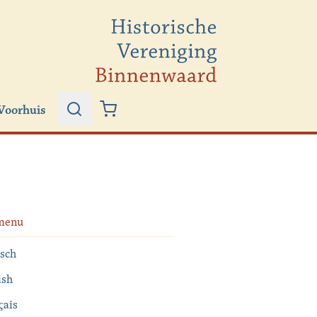
Voorhuis
Zoeken
Winkelwagen
menu
sch
ish
çais