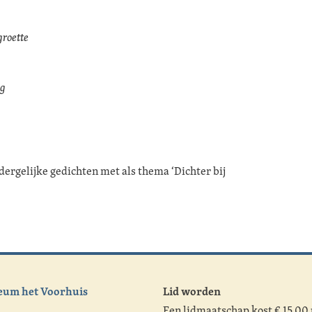
groette
ag
dergelijke gedichten met als thema ‘Dichter bij
um het Voorhuis
Lid worden
Een lidmaatschap kost € 15,00