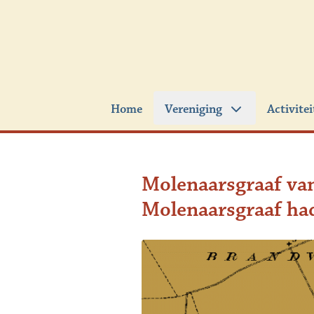
Ga naar de inhoud
Home
Vereniging
Activite
Molenaarsgraaf va
Molenaarsgraaf ha