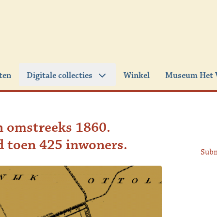
iten
Digitale collecties
Winkel
Museum Het 
n omstreeks 1860.
d toen 425 inwoners.
Sub