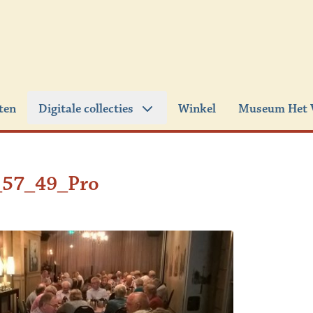
iten
Digitale collecties
Winkel
Museum Het 
57_49_Pro