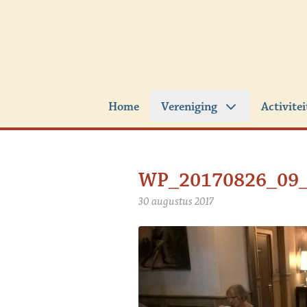
Ga naar de inhoud
Home
Vereniging
Activite
WP_20170826_09_
30 augustus 2017