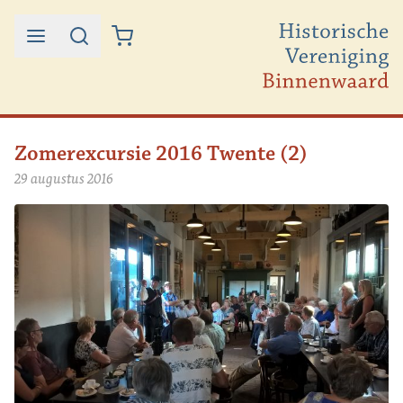
Ga naar de inhoud
Zomerexcursie 2016 Twente (2)
29 augustus 2016