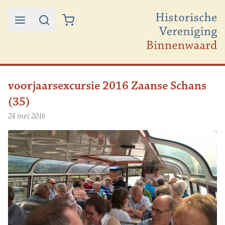
Ga naar de inhoud
voorjaarsexcursie 2016 Zaanse Schans
(35)
24 mei 2016