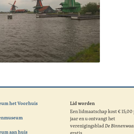
um het Voorhuis
Lid worden
Een lidmaatschap kost € 15,00
tenmuseum
jaar en u ontvangt het
verenigingsblad
De Binnenwaa
um aan huis
gratis.