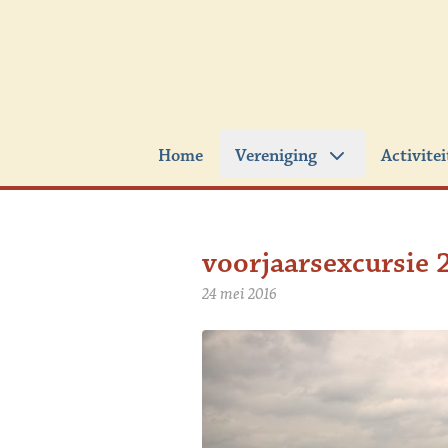
Ga naar de inhoud
Home
Vereniging
Activite
voorjaarsexcursie 
24 mei 2016