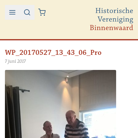
Ga naar de inhoud
WP_20170527_13_43_06_Pro
7 juni 2017