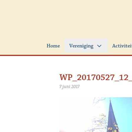
Ga naar de inhoud
Home
Vereniging
Activite
WP_20170527_12_
7 juni 2017