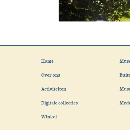
Home
Muse
Over ons
Bui
Activiteiten
Muse
Digitale collecties
Med
Winkel