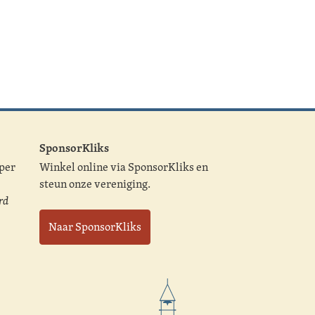
SponsorKliks
 per
Winkel online via SponsorKliks en
steun onze vereniging.
rd
Naar SponsorKliks