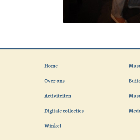
Home
Muse
Over ons
Bui
Activiteiten
Muse
Digitale collecties
Med
Winkel