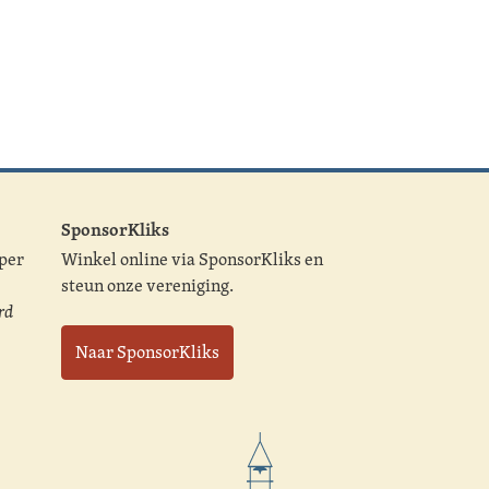
SponsorKliks
 per
Winkel online via SponsorKliks en
steun onze vereniging.
rd
Naar SponsorKliks