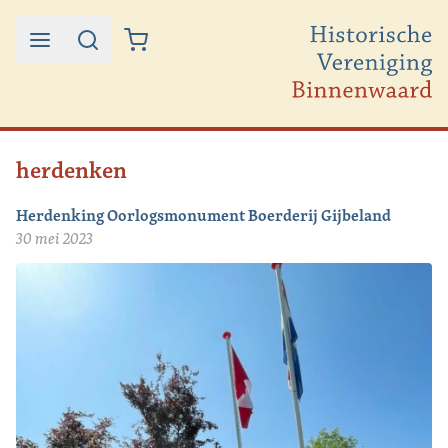
Ga naar de inhoud
herdenken
Herdenking Oorlogsmonument Boerderij Gijbeland
30 mei 2023