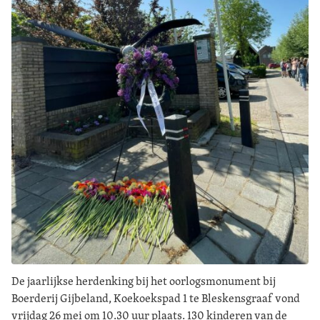
De jaarlijkse herdenking bij het oorlogsmonument bij
Boerderij Gijbeland, Koekoekspad 1 te Bleskensgraaf vond
vrijdag 26 mei om 10.30 uur plaats. 130 kinderen van de