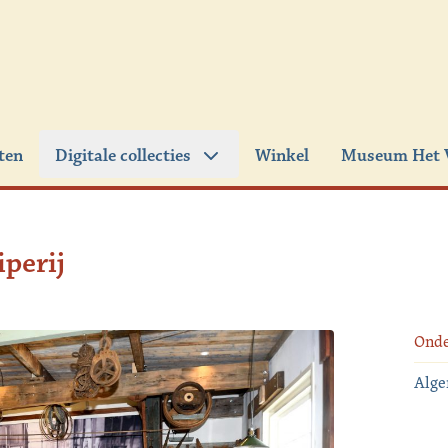
iten
Digitale collecties
Winkel
Museum Het 
perij
Ond
Alg