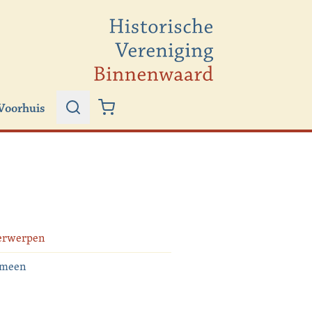
Voorhuis
Zoeken
Winkelwagen
erwerpen
emeen