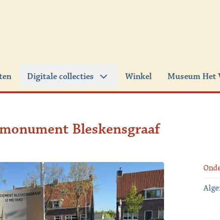
iten
Digitale collecties
Winkel
Museum Het 
smonument Bleskensgraaf
Ond
Alg