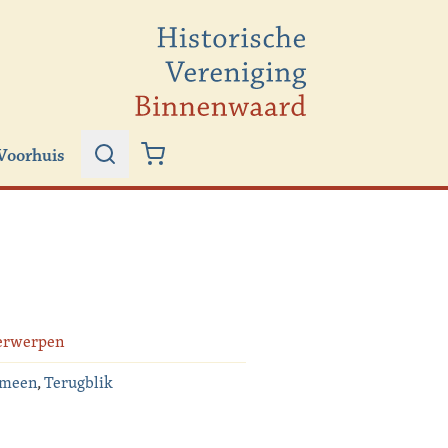
Voorhuis
Zoeken
Winkelwagen
erwerpen
emeen
,
Terugblik