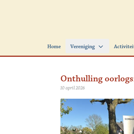
Ga naar de inhoud
Home
Vereniging
Activite
Onthulling oorlog
10 april 2026