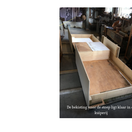
De bekisting voor de stoep ligt klaar in
kuiperij