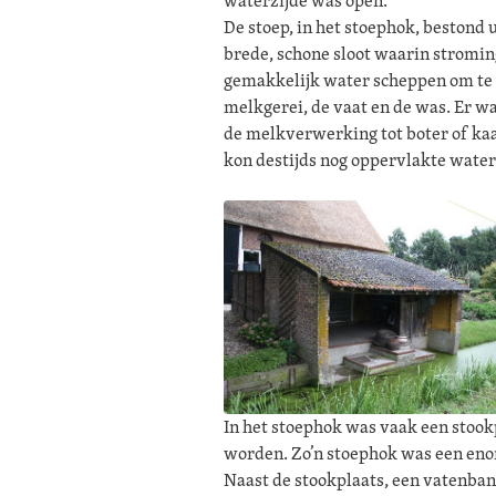
waterzijde was open.
De stoep, in het stoephok, bestond 
brede, schone sloot waarin stromi
gemakkelijk water scheppen om te
melkgerei, de vaat en de was. Er w
de melkverwerking tot boter of kaa
kon destijds nog oppervlakte wate
In het stoephok was vaak een stook
worden. Zo’n stoephok was een en
Naast de stookplaats, een vatenba