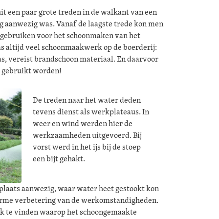
uit een paar grote treden in de walkant van een
ng aanwezig was. Vanaf de laagste trede kon men
 gebruiken voor het schoonmaken van het
as altijd veel schoonmaakwerk op de boerderij:
s, vereist brandschoon materiaal. En daarvoor
r gebruikt worden!
De treden naar het water deden
tevens dienst als werkplateaus. In
weer en wind werden hier de
werkzaamheden uitgevoerd. Bij
vorst werd in het ijs bij de stoep
een bijt gehakt.
plaats aanwezig, waar water heet gestookt kon
orme verbetering van de werkomstandigheden.
nk te vinden waarop het schoongemaakte