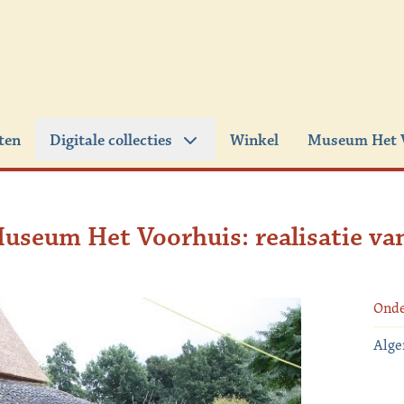
iten
Digitale collecties
Winkel
Museum Het 
Museum Het Voorhuis: realisatie va
Ond
Alg