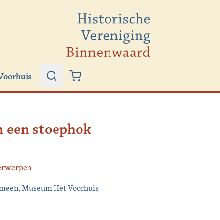
Voorhuis
Zoeken
Winkelwagen
n een stoephok
erwerpen
emeen
,
Museum Het Voorhuis