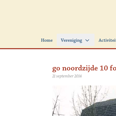
Ga naar de inhoud
Home
Vereniging
Activite
go noordzijde 10 f
21 september 2014