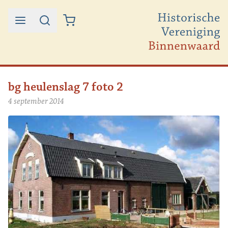
Ga naar de inhoud
bg heulenslag 7 foto 2
4 september 2014