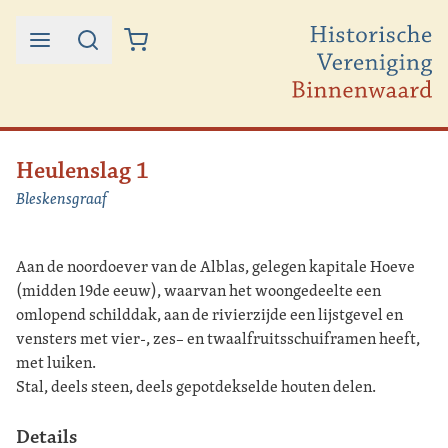
Ga naar de inhoud
Heulenslag 1
Bleskensgraaf
Aan de noordoever van de Alblas, gelegen kapitale Hoeve
(midden 19de eeuw), waarvan het woongedeelte een
omlopend schilddak, aan de rivierzijde een lijstgevel en
vensters met vier-, zes– en twaalfruitsschuiframen heeft,
met luiken.
Stal, deels steen, deels gepotdekselde houten delen.
Details