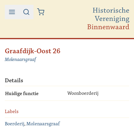
Ga naar de inhoud
Graafdijk-Oost 26
Molenaarsgraaf
Details
Huidige functie
Woonboerderij
Labels
Boerderij
,
Molenaarsgraaf