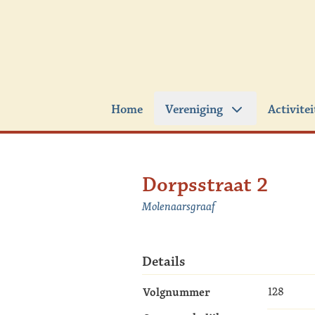
Ga naar de inhoud
Home
Vereniging
Activite
Dorpsstraat 2
Molenaarsgraaf
Details
Volgnummer
128