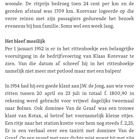
woonde. De ritprijs bedroeg toen 24 cent per km en de
gereden afstand was 1709 km. Korevaar logeerde op die
verre reizen met zijn passagiers gedurende het bezoek
eveneens bij hun familie. Soms wel een week lang.
Het bleef moeilijk
Per 1 januari 1952 is er in het rittenboekje een belangrijke
vooruitgang in de bedrijfsvoering van Klaas Korevaar te
zien. Van die datum af schreef hij in het rittenboekje
namelijk niet meer met potlood maar met een balpen!
In 1954 had hij een goede klant aan J.W. de Jong, aan wie voor
ritten tussen 20 april en 23 juli in totaal f. 1800,90 in
rekening werd gebracht voor vrijwel dagelijks tweemaal
naar Bolnes. Ook dominee Van de Graaf was een trouwe
klant van Kotax, al betrof het voornamelijk kleine ritjes.
Een ritje naar het station kostte voor hem nog steeds f. 2,25.
Er is een verhaal over een taxirit met dominee Van de
Graaf. Op een avond met zeer dichte mist moest hij met zijn