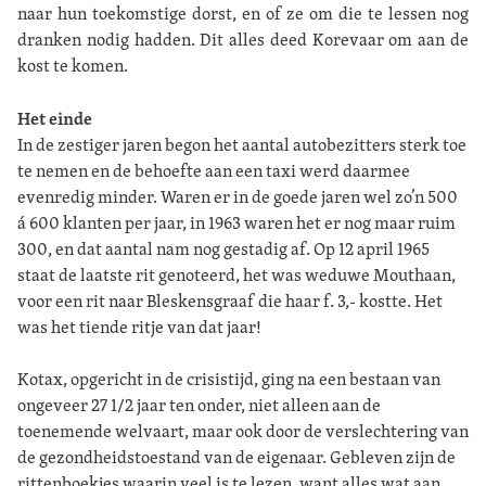
naar hun toekomstige dorst, en of ze om die te lessen nog
dranken nodig hadden. Dit alles deed Korevaar om aan de
kost te komen.
Het einde
In de zestiger jaren begon het aantal autobezitters sterk toe
te nemen en de behoefte aan een taxi werd daarmee
evenredig minder. Waren er in de goede jaren wel zo’n 500
á 600 klanten per jaar, in 1963 waren het er nog maar ruim
300, en dat aantal nam nog gestadig af. Op 12 april 1965
staat de laatste rit genoteerd, het was weduwe Mouthaan,
voor een rit naar Bleskensgraaf die haar f. 3,- kostte. Het
was het tiende ritje van dat jaar!
Kotax, opgericht in de crisistijd, ging na een bestaan van
ongeveer 27 1/2 jaar ten onder, niet alleen aan de
toenemende welvaart, maar ook door de verslechtering van
de gezondheidstoestand van de eigenaar. Gebleven zijn de
rittenboekjes waarin veel is te lezen, want alles wat aan