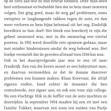
op de fiets aan wie ze hun briefje toonden. Deze man deed
heel enthousiast en beduidde hen dat ze hem maar moesten
volgen. Dat ging goed, maar de weg gaf problemen, soms
zwiepten er laaghangende takken tegen de auto, en dan
weer verloren ze hem bijna helemaal uit het oog. Eindelijk
bereikten ze hun doel! Het bleek een boerderij te zijn die
geheel ommuurd was, met in die ommuring een viertal
poorten. In 1951 werd dezelfde reis opnieuw gedaan, maar
met minder hindernissen omdat de weg bekend was. Het
boekje vermeldt dat de gereden afstand toen 1356 km was.
Ook in het daaropvolgende jaar was er een rit naar
Frankrijk. Een van die keren moest er een babyuitzet mee,
en daarvan vermoedden ze dat de douane daarover
problemen zou kunnen maken. Klaas Korevaar, die altijd
sigaren rookte, bood echter de douanier die hen
controleerde, een sigaar aan, en ook een voor zijn collega.
Na een vluchtige blik in de koffer van de auto mochten ze
doorrijden. In september 1954 maakte hij een rit met een
familie Tukker, waarvan een zoon ten zuiden van Parijs