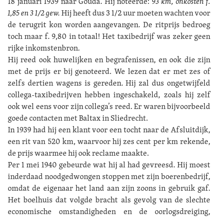
18 januari 1939 naar Gouda. Hij noteerde:
93 km, onkosten f.
1,85 en 3 1/2 gew.
Hij heeft dus 3 1/2 uur moeten wachten voor
de terugrit kon worden aangevangen. De ritprijs bedroeg
toch maar f. 9,80 in totaal! Het taxibedrijf was zeker geen
rijke inkomstenbron.
Hij reed ook huwelijken en begrafenissen, en ook die zijn
met de prijs er bij genoteerd. We lezen dat er met zes of
zelfs dertien wagens is gereden. Hij zal dus ongetwijfeld
collega-taxibedrijven hebben ingeschakeld, zoals hij zelf
ook wel eens voor zijn collega’s reed. Er waren bijvoorbeeld
goede contacten met Baltax in Sliedrecht.
In 1939 had hij een klant voor een tocht naar de Afsluitdijk,
een rit van 520 km, waarvoor hij zes cent per km rekende,
de prijs waarmee hij ook reclame maakte.
Per 1 mei 1940 gebeurde wat hij al had gevreesd. Hij moest
inderdaad noodgedwongen stoppen met zijn boerenbedrijf,
omdat de eigenaar het land aan zijn zoons in gebruik gaf.
Het boelhuis dat volgde bracht als gevolg van de slechte
economische omstandigheden en de oorlogsdreiging,