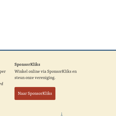
SponsorKliks
 per
Winkel online via SponsorKliks en
steun onze vereniging.
rd
Naar SponsorKliks