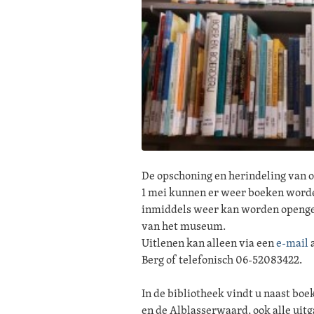
De opschoning en herindeling van o
1 mei kunnen er weer boeken worde
inmiddels weer kan worden openges
van het museum.
Uitlenen kan alleen via een
e-mail
a
Berg of telefonisch 06-52083422.
In de bibliotheek vindt u naast bo
en de Alblasserwaard, ook alle ui