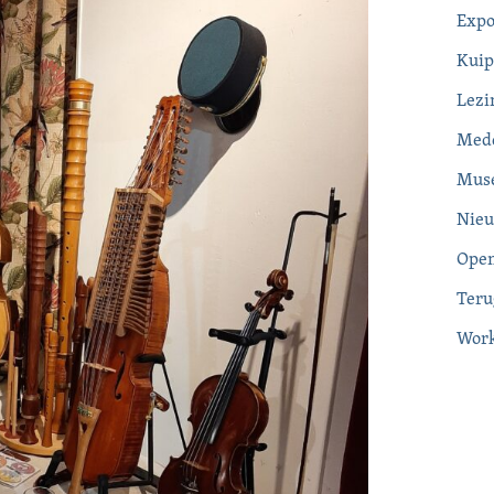
Expo
Kuip
Lezi
Mede
Muse
Nieu
Ope
Teru
Wor