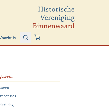
Voorhuis
Zoeken
Winkelwagen
gorieën
emeen
recensies
derijdag