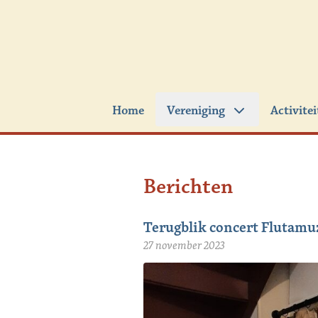
Ga naar de inhoud
Home
Vereniging
Activite
Berichten
Terugblik concert Flutamu
27 november 2023