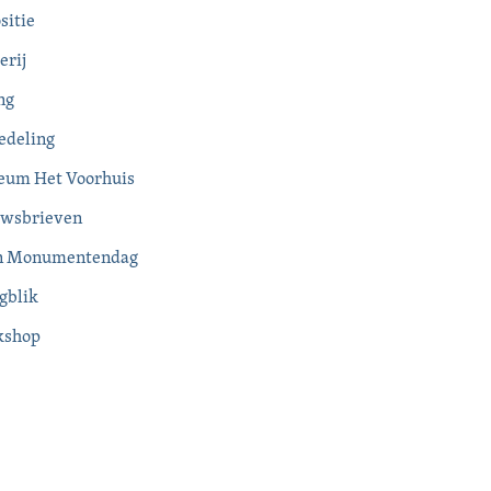
sitie
erij
ng
deling
um Het Voorhuis
wsbrieven
n Monumentendag
gblik
kshop