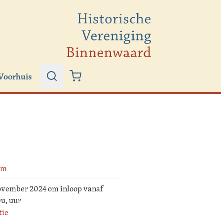
Voorhuis
Zoeken
Winkelwagen
um
ovember 2024 om inloop vanaf
0u, uur
tie