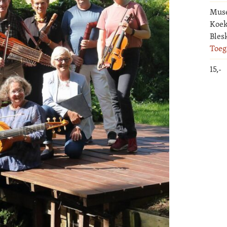
Muse
Koek
Bles
Toeg
15,-