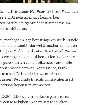
 Ruimte
in museum Het Voorhuis heeft
Flutamuze
esteld
.
Al negentien jaar kenmerken
rten. Met hun uitgebreide instrumentarium
oor u schilderen.
zij met hoge en lage bezettingen muziek uit vele
 het hele ensemble dat wel 8 muzikanten telt en
ting van 2 of 3 muzikanten. Wat betreft
Rust en
l. Sommige muziekstukken zullen u zeker alle
e pure klanken van dit bijzondere ensemble
horen ! Middeleeuwen, Renaissance, Barok,
aan bod. Er is veel nieuwe muziek te
rrassen ! De ruimte is, zoals u misschien heeft
oet! Wij hopen u te ontmoeten.
 20.00 – 21.45 uur, in een korte pauze en na
enten te bekijken en de musici te spreken.