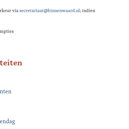
orkeur via
secretariaat@binnenwaard.nl
; indien
sumpties
teiten
anten
endag