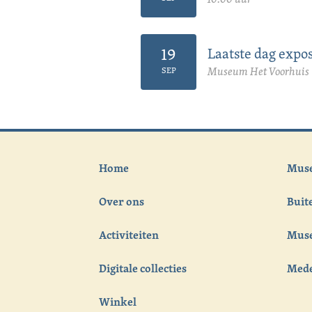
19
Laatste dag expo
Museum Het Voorhuis 
SEP
Home
Muse
Over ons
Bui
Activiteiten
Muse
Digitale collecties
Med
Winkel