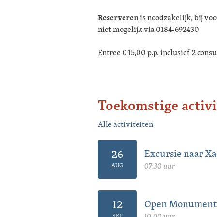
Reserveren
is noodzakelijk, bij vo
niet mogelijk via 0184-692430
Entree € 15,00 p.p. inclusief 2 con
Toekomstige activi
Alle activiteiten
26
Excursie naar X
07.30 uur
AUG
12
Open Monument
10.00 uur
SEP