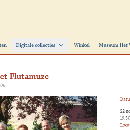
iten
Digitale collecties
Winkel
Museum Het 
et Flutamuze
30u,
Dat
22 n
19.3
Loca