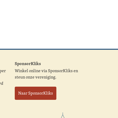
SponsorKliks
 per
Winkel online via SponsorKliks en
steun onze vereniging.
rd
Naar SponsorKliks