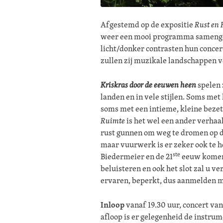
Afgestemd op de expositie
Rust en
weer een mooi programma sameng
licht/donker contrasten hun conce
zullen zij muzikale landschappen v
Kriskras door de eeuwen heen
spelen 
landen en in vele stijlen. Soms met
soms met een intieme, kleine bezet
Ruimte
is het wel een ander verhaa
rust gunnen om weg te dromen op d
maar vuurwerk is er zeker ook te 
ste
Biedermeier en de 21
eeuw komen 
beluisteren en ook het slot zal u ve
ervaren, beperkt, dus aanmelden m
Inloop
vanaf 19.30 uur, concert van
afloop is er gelegenheid de instrum