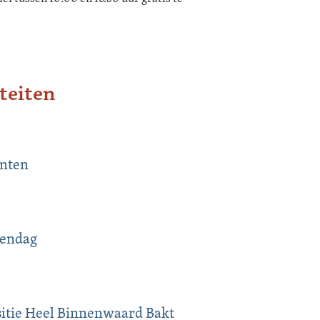
teiten
anten
endag
sitie Heel Binnenwaard Bakt