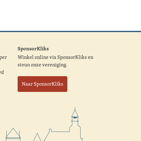
SponsorKliks
 per
Winkel online via SponsorKliks en
steun onze vereniging.
rd
Naar SponsorKliks