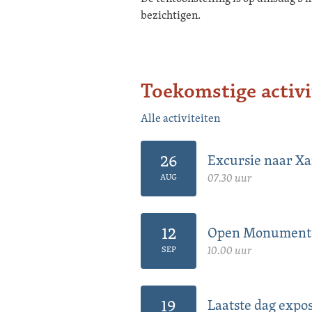
bezichtigen.
Toekomstige activi
Alle activiteiten
26
Excursie naar X
07.30 uur
AUG
12
Open Monument
10.00 uur
SEP
19
Laatste dag expo