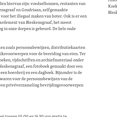
den hiervan zijn: voedselbonnen, restanten van
Koek
kensgraaf en Goudriaan, zelfgemaakte
Bles
voor het illegaal maken van boter. Ook is er een
bardement van Bleskensgraaf, het meest
og in onze dorpen is gebeurd. De hele oude
ken zoals persoonsbewijzen, distributiekaarten
iksvoorwerpen voor de bereiding van eten. Ter
eken, tijdschriften en archiefmateriaal onder
Bleskensgraaf, een fotoboek gemaakt door een
 een boerderij en een dagboek. Bijzonder is de
 waren voor de persoonsbewijzen van de
 een privéverzameling bevrijdingsvoorwerpen
ei tussen 10.00 en 16.30 uur gratis te