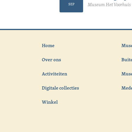
Museum Het Voorhuis 
SEP
Home
Muse
Over ons
Bui
Activiteiten
Muse
Digitale collecties
Med
Winkel