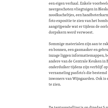
een eigen verhaal. Enkele voorbeel
neergeschoten vliegtuigen in Bles
noodkacheltjes, een handboterkarn 
foto expositie te zien van het bom
aangrijpende wat er tijdens de oorl
dorpskern werd verwoest.
Sommige materialen zijn aan te ra
en bonnen, een gasmasker en gebru
inzage liggen informatiemappen, bo
andere van de Centrale Keuken in 
onderduiker tijdens zijn verblijf op
verzameling pasfoto’s die bestemd
inwoners van Wijngaarden. Ook is
te zien.
De tentoonstelling is op dinsdag 5 m