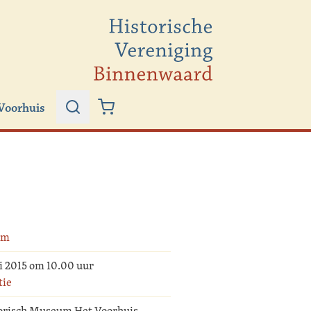
Voorhuis
Zoeken
Winkelwagen
um
i 2015 om 10.00 uur
tie
orisch Museum Het Voorhuis